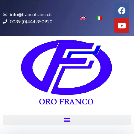
info@francofranco.it
0039 (0)444 350920