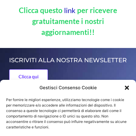
Clicca questo
link
per ricevere
gratuitamente i nostri
aggiornamenti!!
ISCRIVITI ALLA NOSTRA NEWSLETTER
Clicca qui
Gestisci Consenso Cookie
Per fornire le migliori esperienze, utilizziamo tecnologie come i cookie
ORO FRANCO di Franco Yuri
per memorizzare e/o accedere alle informazioni del dispositivo. Il
consenso a queste tecnologie ci permetterà di elaborare dati come il
Via dell'Artigianato 13, 36050 Bolzano Vicentino, Vicenza,
comportamento di navigazione o ID unici su questo sito. Non
Italy
acconsentire o ritirare il consenso può influire negativamente su alcune
caratteristiche e funzioni.
tel +39 (0)444 350920 - info@francofranco.it