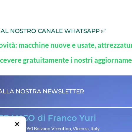
TI AL NOSTRO CANALE WHATSAPP ✅
ovità: macchine nuove e usate, attrezzatur
icevere gratuitamente i nostri aggiorname
I ALLA NOSTRA NEWSLETTER
RANCO di Franco Yuri
gianato 13, 36050 Bolzano Vicentino, Vicenza, Italy