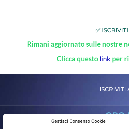
✅ ISCRIVI
Rimani aggiornato sulle nostre n
Clicca questo
link
per r
ISCRIVIT
ORO F
Gestisci Consenso Cookie
Via dell'Arti