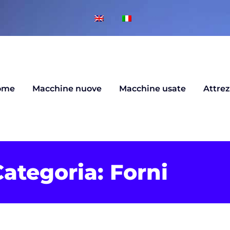
ome
Macchine nuove
Macchine usate
Attre
ategoria: Forni