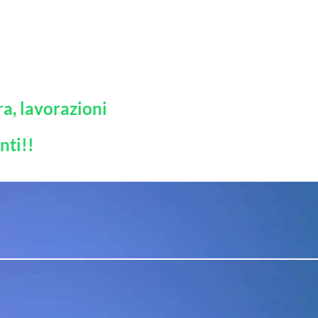
a, lavorazioni
nti!!