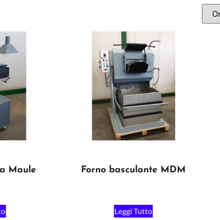
ta Maule
Forno basculante MDM
to
Leggi Tutto