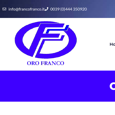
info@francofranco.it
0039 (0)444 350920
H
C