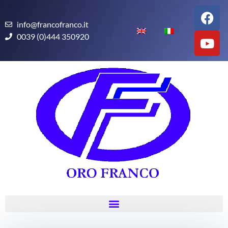
info@francofranco.it
0039 (0)444 350920