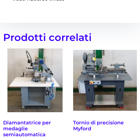
Prodotti correlati
Diamantatrice per
Tornio di precisione
medaglie
Myford
semiautomatica