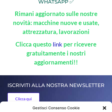
WHATSAPP ✅
Rimani aggiornato sulle nostre
novità: macchine nuove e usate,
attrezzatura, lavorazioni
Clicca questo
link
per ricevere
gratuitamente i nostri
aggiornamenti!!
ISCRIVITI ALLA NOSTRA NEWSLETTER
Clicca qui
Gestisci Consenso Cookie