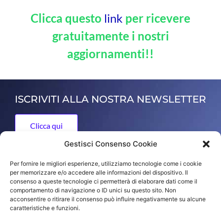
Clicca questo
link
per ricevere
gratuitamente i nostri
aggiornamenti!!
ISCRIVITI ALLA NOSTRA NEWSLETTER
Clicca qui
Gestisci Consenso Cookie
Per fornire le migliori esperienze, utilizziamo tecnologie come i cookie
ORO FRANCO di Franco Yuri
per memorizzare e/o accedere alle informazioni del dispositivo. Il
consenso a queste tecnologie ci permetterà di elaborare dati come il
Via dell'Artigianato 13, 36050 Bolzano Vicentino, Vicenza,
comportamento di navigazione o ID unici su questo sito. Non
Italy
acconsentire o ritirare il consenso può influire negativamente su alcune
caratteristiche e funzioni.
tel +39 (0)444 350920 - info@francofranco.it