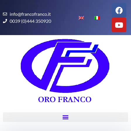
info@francofranco.it
0039 (0)444 350920