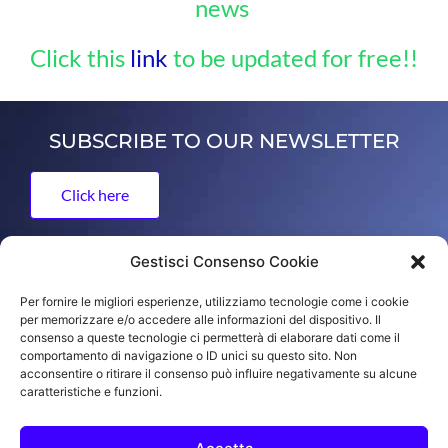
news
Click this
link
to be updated for free!!
SUBSCRIBE TO OUR NEWSLETTER
Click here
Gestisci Consenso Cookie
ORO FRANCO di Franco Yuri
Per fornire le migliori esperienze, utilizziamo tecnologie come i cookie
per memorizzare e/o accedere alle informazioni del dispositivo. Il
Via dell'Artigianato 13, 36050 Bolzano Vicentino, Vicenza,
consenso a queste tecnologie ci permetterà di elaborare dati come il
Italy
comportamento di navigazione o ID unici su questo sito. Non
acconsentire o ritirare il consenso può influire negativamente su alcune
tel +39 (0)444 350920 - info@francofranco.it
caratteristiche e funzioni.