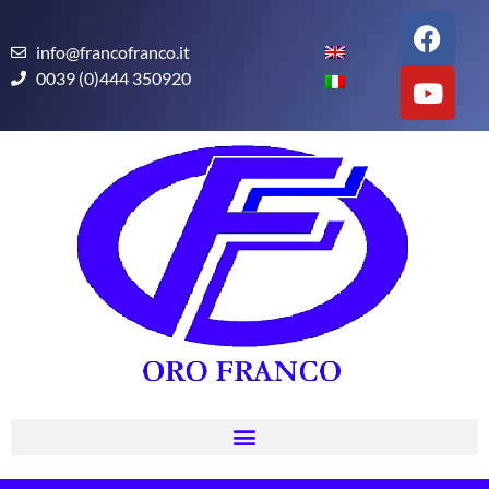
info@francofranco.it
0039 (0)444 350920